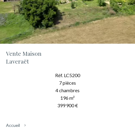
Vente Maison
Laveraët
Réf. LC5200
7 pièces
4 chambres
196 m²
399 900 €
Accueil