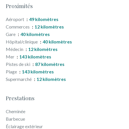
Proximités
Aéroport
49 kilomètres
Commerces
12 kilomètres
Gare
40 kilomètres
Hôpital/clinique
40 kilomètres
Médecin
12 kilomètres
Mer
143 kilomètres
Pistes de ski
87 kilomètres
Plage
143 kilomètres
Supermarché
12 kilomètres
Prestations
Cheminée
Barbecue
Éclairage extérieur