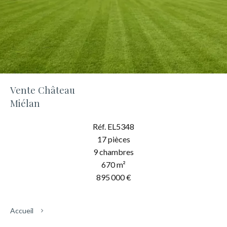
Vente Château
Miélan
Réf. EL5348
17 pièces
9 chambres
670 m²
895 000 €
Accueil