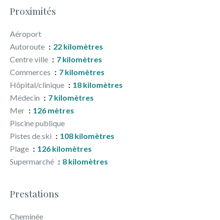
Proximités
Aéroport
Autoroute
22 kilomètres
Centre ville
7 kilomètres
Commerces
7 kilomètres
Hôpital/clinique
18 kilomètres
Médecin
7 kilomètres
Mer
126 mètres
Piscine publique
Pistes de ski
108 kilomètres
Plage
126 kilomètres
Supermarché
8 kilomètres
Prestations
Cheminée